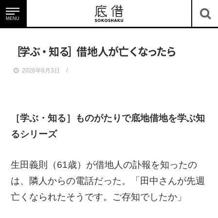
MENU
底借のサービス
［
学
ぶ
・
知
る
］
借地
人
が
亡
く
な
っ
た
ら
2026年6月3日
底地・借地を知る
［学ぶ・知る］
ものがたりで底地借地を学ぶ知
るシリーズ
生田義則（61歳）が借地人の訃報を知ったの
は、隣人からの電話だった。「田中さんが先週
亡くなられたそうです。ご存知でしたか」
ニュース＆コラム