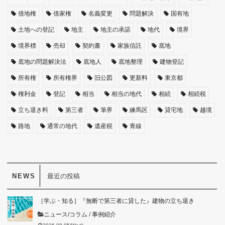
借地権
借家権
名義変更
問題解決
国有地
土地への登記
地主
地主の承諾
地代
境界
境界標
売却
契約書
家族信託
底地
底地の問題解決法
底地人
底地整理
建物登記
所有権
所有権界
旧公図
更新料
東京都
権利金
登記
相当
相当の地代
相続
相続税
立ち退き料
第三者
筆界
練馬区
貸宅地
越境
路地
通常の地代
遺産税
青線
最近の投稿
［学ぶ・知る］『無断で第三者に貸した』建物の立ち退き
ニュース/コラム
/
事例紹介