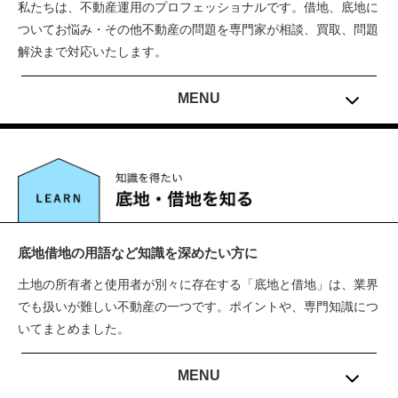
私たちは、不動産運用のプロフェッショナルです。借地、底地に
ついてお悩み・その他不動産の問題を専門家が相談、買取、問題
解決まで対応いたします。
MENU
簡単診断（初めての方はこちらから）
借地問題解決
底地問題解決
老巧化賃貸物件
底地管理
その他不動産に関するご相談
底地借地の用語など知識を深めたい方に
土地の所有者と使用者が別々に存在する「底地と借地」は、業界
でも扱いが難しい不動産の一つです。ポイントや、専門知識につ
いてまとめました。
MENU