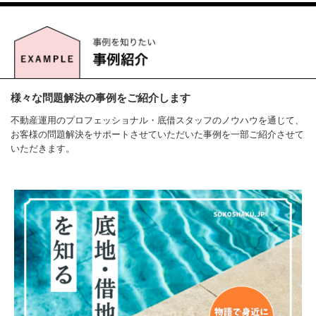
借地権とは
底地とは
メリットデメリット
借地権の種類
借地借家法
借地・底地の相続
借地権に関するお金
借地非訟
様々な問題解決の事例をご紹介します
不動産運用のプロフェッショナル・底借スタッフのノウハウを通じて、
お客様の問題解決をサポートさせていただいた事例を一部ご紹介させて
いただきます。