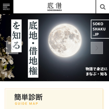
MENU
底借のサービス
底地・借地を知る
ニュース＆コラム