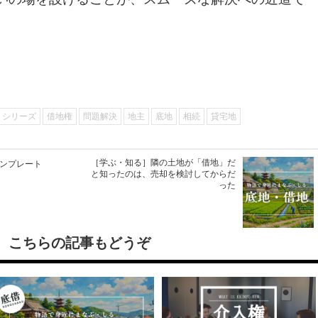
シリーズ
借地権
問題解決
地主
底地
相続
貸宅地
［学ぶ・知る］隣の土地が「借地」だ
テンプレート
と知ったのは、売却を検討してからだ
った
こちらの記事もどうぞ