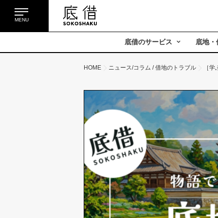
MENU
底借のサービス
底地・
HOME
ニュース/コラム
/
借地のトラブル
［学