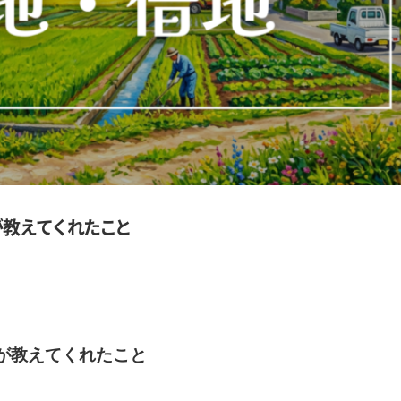
が
教
え
て
く
れ
た
こ
と
が教えてくれたこと