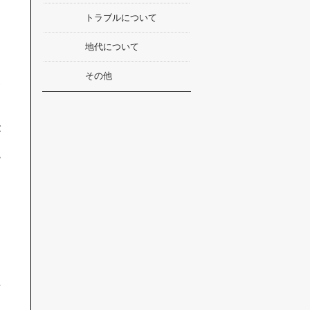
。
トラブルについて
地代について
ー
その他
今
っ
が
現
な
借