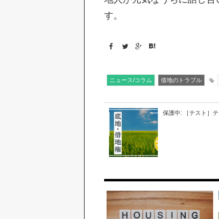
す。
ニュース/コラム
借地のトラブル
保護中: ［テスト］