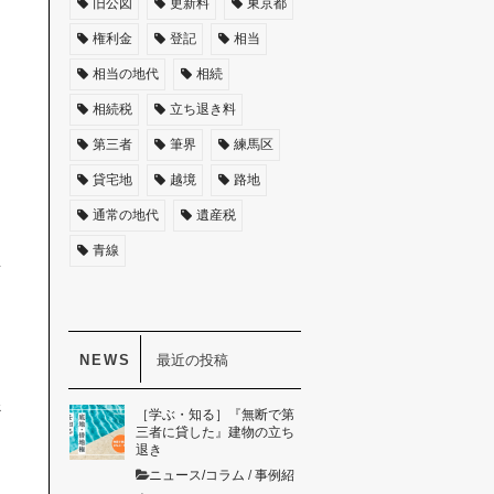
旧公図
更新料
東京都
権利金
登記
相当
相当の地代
相続
相続税
立ち退き料
め
第三者
筆界
練馬区
貸宅地
越境
路地
通常の地代
遺産税
知
青線
れ
物
最近の投稿
係
［学ぶ・知る］『無断で第
三者に貸した』建物の立ち
と
退き
っ
ニュース/コラム
/
事例紹