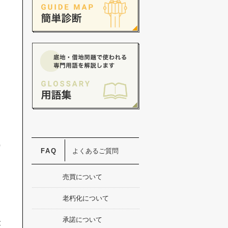
く
却
を
残
よくあるご質問
っ
売買について
老朽化について
承諾について
が