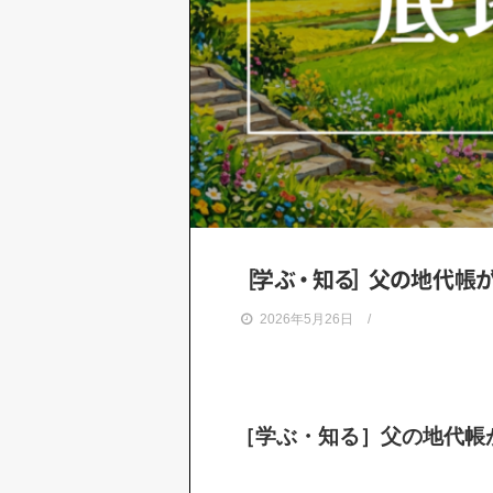
［
学
ぶ
・
知
る
］
父
の
地代
帳
2026年5月26日
［学ぶ・知る］父の地代帳