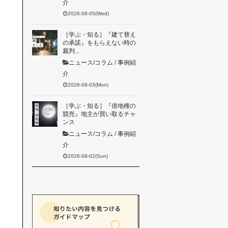
介
2026-08-05(Wed)
［学ぶ・知る］『建て替え
合
の承諾』をもらえない時の
裁判...
っ
ニュース/コラム
/
事例紹
ま
介
2026-08-03(Mon)
［学ぶ・知る］『借地権の
競売』地主が買い取るチャ
ンス
ニュース/コラム
/
事例紹
り
介
2026-08-02(Sun)
引
し