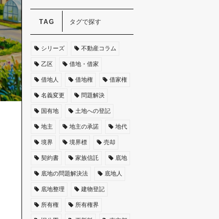
タグで探す
シリーズ
不動産コラム
乙区
借地・借家
借地人
借地権
借家権
名義変更
問題解決
国有地
土地への登記
地主
地主の承諾
地代
境界
境界標
売却
契約書
家族信託
底地
底地の問題解決法
底地人
底地整理
建物登記
所有権
所有権界