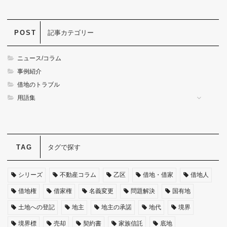
記事カテゴリー
ニュース/コラム
事例紹介
借地のトラブル
用語集
タグで探す
シリーズ
不動産コラム
乙区
借地・借家
借地人
借地権
借家権
名義変更
問題解決
国有地
土地への登記
地主
地主の承諾
地代
境界
境界標
売却
契約書
家族信託
底地