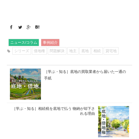
ニュース/コラム
事例紹介
シリーズ
借地権
問題解決
地主
底地
相続
貸宅地
［学ぶ・知る］底地の買取業者から届いた一通の
手紙
［学ぶ・知る］相続税を底地で払う 物納が却下さ
れる理由