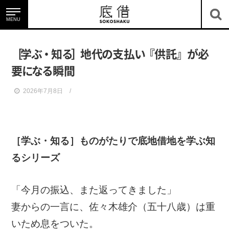
MENU
底借のサービス
［
学
ぶ
・
知
る
］
地
代
の
支
払
い
『
供
託
』
が
必
要
に
な
る
瞬間
2026年7月8日
底地・借地を知る
［学ぶ・知る］
ものがたりで底地借地を学ぶ知
るシリーズ
「今月の振込、また返ってきました」
妻からの一言に、佐々木雄介（五十八歳）は重
ニュース＆コラム
いため息をついた。