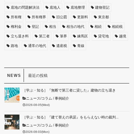
底地の問題解決法
底地人
底地整理
建物登記
所有権
所有権界
旧公図
更新料
東京都
権利金
登記
相当
相当の地代
相続
相続税
立ち退き料
第三者
筆界
練馬区
貸宅地
越境
路地
通常の地代
遺産税
青線
最近の投稿
［学ぶ・知る］『無断で第三者に貸した』建物の立ち退き
ニュース/コラム
/
事例紹介
2026-08-05(Wed)
［学ぶ・知る］『建て替えの承諾』をもらえない時の裁判...
ニュース/コラム
/
事例紹介
2026-08-03(Mon)