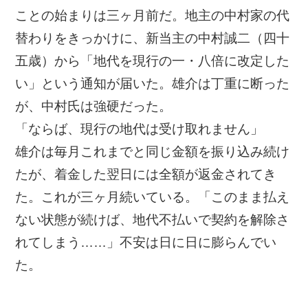
ことの始まりは三ヶ月前だ。地主の中村家の代
底地・借地問題 FAQ
替わりをきっかけに、新当主の中村誠二（四十
五歳）から「地代を現行の一・八倍に改定した
い」という通知が届いた。雄介は丁重に断った
が、中村氏は強硬だった。
用語集
「ならば、現行の地代は受け取れません」
私たちについて
雄介は毎月これまでと同じ金額を振り込み続け
たが、着金した翌日には全額が返金されてき
た。これが三ヶ月続いている。「このまま払え
ない状態が続けば、地代不払いで契約を解除さ
れてしまう……」不安は日に日に膨らんでい
た。