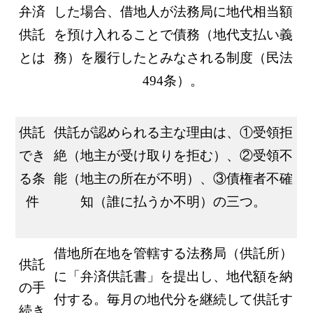
弁済
した場合、借地人が法務局に地代相当額
供託
を預け入れることで債務（地代支払い義
とは
務）を履行したとみなされる制度（民法
494
条）。
供託
供託が認められる主な理由は、①受領拒
でき
絶（地主が受け取りを拒む）、②受領不
る条
能（地主の所在が不明）、③債権者不確
件
知（誰に払うか不明）の三つ。
借地所在地を管轄する法務局（供託所）
供託
に「弁済供託書」を提出し、地代額を納
の手
付する。毎月の地代分を継続して供託す
続き