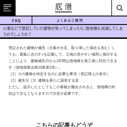
MENU
底借のサービス
火
事
な
ど
で
登
記
し
て
い
た
建
物
が
失
っ
て
し
ま
っ
た
ら
、
借地
権
も
消
滅
し
て
し
ま
う
の
で
し
ょ
う
か
？
登記された建物が滅失（台風や火災、取り壊した場合も含む）し
ても、看板に次の3つを記載して、土地の見やすい場所に掲示する
底地・借地を知る
ことにより、建物滅失日から2年間は借地権を第三者に対抗できま
す（借地借家法第10条第2項）。
［1］その建物を特定するのに必要な事項（登記簿上の表示）
［2］滅失日［3］建物を新たに築造する旨
ただし、提示したとしてもこの看板が撤去されると、借地権の対
抗はできなくなりますので注意が必要です。
ニュース＆コラム
こちらの記事もどうぞ