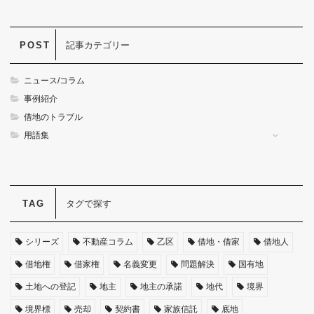
記事カテゴリー
ニュース/コラム
事例紹介
借地のトラブル
用語集
タグで探す
シリーズ
不動産コラム
乙区
借地・借家
借地人
借地権
借家権
名義変更
問題解決
国有地
土地への登記
地主
地主の承諾
地代
境界
境界標
売却
契約書
家族信託
底地