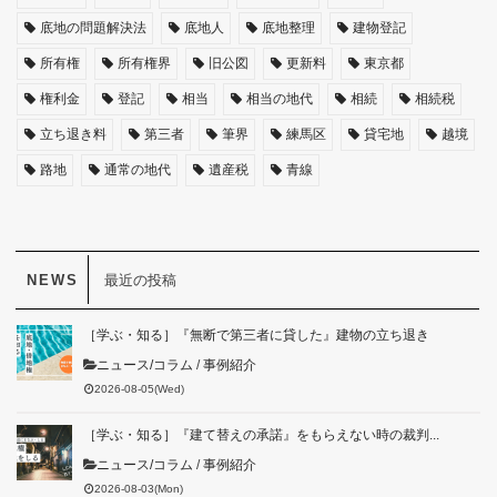
底地の問題解決法
底地人
底地整理
建物登記
所有権
所有権界
旧公図
更新料
東京都
権利金
登記
相当
相当の地代
相続
相続税
立ち退き料
第三者
筆界
練馬区
貸宅地
越境
路地
通常の地代
遺産税
青線
最近の投稿
［学ぶ・知る］『無断で第三者に貸した』建物の立ち退き
ニュース/コラム
/
事例紹介
2026-08-05(Wed)
［学ぶ・知る］『建て替えの承諾』をもらえない時の裁判...
ニュース/コラム
/
事例紹介
2026-08-03(Mon)