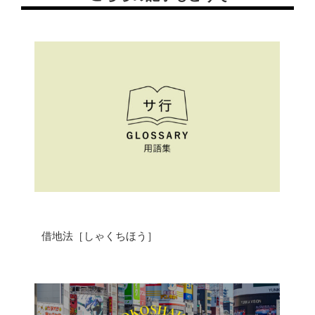
底地・借地問題 FAQ
用語集
私たちについて
借地法［しゃくちほう］