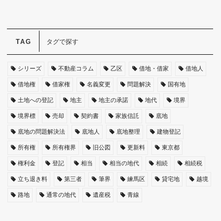
タグで探す
シリーズ
不動産コラム
乙区
借地・借家
借地人
借地権
借家権
名義変更
問題解決
国有地
土地への登記
地主
地主の承諾
地代
境界
境界標
売却
契約書
家族信託
底地
底地の問題解決法
底地人
底地整理
建物登記
所有権
所有権界
旧公図
更新料
東京都
権利金
登記
相当
相当の地代
相続
相続税
立ち退き料
第三者
筆界
練馬区
貸宅地
越境
路地
通常の地代
遺産税
青線