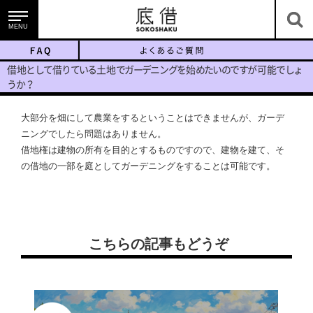
MENU
底借のサービス
借
地
と
し
て
借
り
て
い
る
土
地
で
ガ
ー
デ
ニ
ン
グ
を
始
め
た
い
の
で
す
が
可
能
で
し
ょ
う
か
？
大部分を畑にして農業をするということはできませんが、ガーデ
ニングでしたら問題はありません。
底地・借地を知る
借地権は建物の所有を目的とするものですので、建物を建て、そ
の借地の一部を庭としてガーデニングをすることは可能です。
こちらの記事もどうぞ
ニュース＆コラム