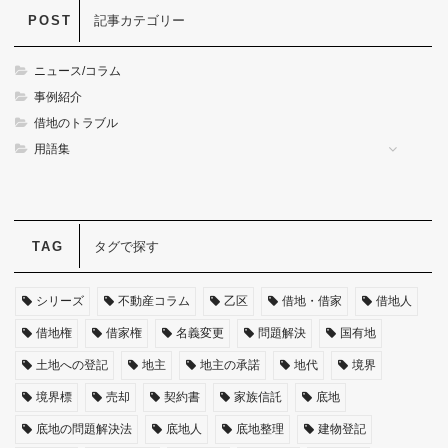
記事カテゴリー
ニュース/コラム
事例紹介
借地のトラブル
用語集
タグで探す
シリーズ
不動産コラム
乙区
借地・借家
借地人
借地権
借家権
名義変更
問題解決
国有地
土地への登記
地主
地主の承諾
地代
境界
境界標
売却
契約書
家族信託
底地
底地の問題解決法
底地人
底地整理
建物登記