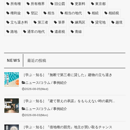
所有権
所有権界
旧公図
更新料
東京都
権利金
登記
相当
相当の地代
相続
相続税
立ち退き料
第三者
筆界
練馬区
貸宅地
越境
路地
通常の地代
遺産税
青線
最近の投稿
［学ぶ・知る］『無断で第三者に貸した』建物の立ち退き
ニュース/コラム
/
事例紹介
2026-08-05(Wed)
［学ぶ・知る］『建て替えの承諾』をもらえない時の裁判...
ニュース/コラム
/
事例紹介
2026-08-03(Mon)
［学ぶ・知る］『借地権の競売』地主が買い取るチャンス