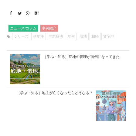
ニュース/コラム
事例紹介
シリーズ
借地権
問題解決
地主
底地
相続
貸宅地
［学ぶ・知る］底地の管理が面倒になってきた
［学ぶ・知る］地主が亡くなったらどうなる？