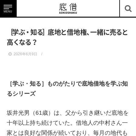
MENU
底借のサービス
［
学
ぶ
・
知
る
］
底
地
と
借地
権
、
一
緒
に
売
る
と
高
く
な
る
？
2026年6月9日
底地・借地を知る
［学ぶ・知る］
ものがたりで底地借地を学ぶ知
るシリーズ
坂井光男（61歳）は、父から引き継いだ底地を
十年以上持ち続けていた。借地人の中村さん一
ニュース＆コラム
家とは良好な関係が続いており、毎月の地代も