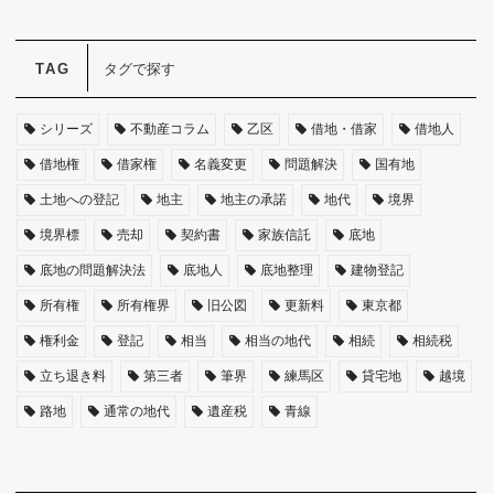
タグで探す
シリーズ
不動産コラム
乙区
借地・借家
借地人
借地権
借家権
名義変更
問題解決
国有地
土地への登記
地主
地主の承諾
地代
境界
境界標
売却
契約書
家族信託
底地
底地の問題解決法
底地人
底地整理
建物登記
所有権
所有権界
旧公図
更新料
東京都
権利金
登記
相当
相当の地代
相続
相続税
立ち退き料
第三者
筆界
練馬区
貸宅地
越境
路地
通常の地代
遺産税
青線