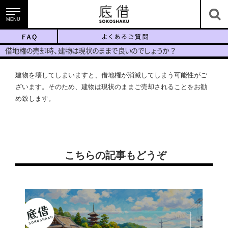
MENU
底借のサービス
借地
権
の
売却
時
、
建
物
は
現
状
の
ま
ま
で
良
い
の
で
し
ょ
う
か
？
建物を壊してしまいますと、借地権が消滅してしまう可能性がご
ざいます。そのため、建物は現状のままご売却されることをお勧
め致します。
底地・借地を知る
こちらの記事もどうぞ
ニュース＆コラム