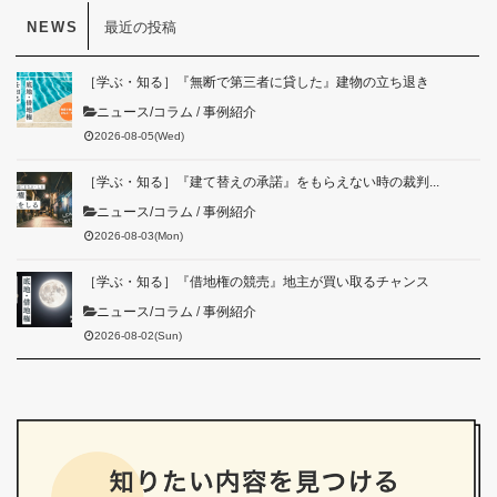
最近の投稿
［学ぶ・知る］『無断で第三者に貸した』建物の立ち退き
ニュース/コラム
/
事例紹介
2026-08-05(Wed)
［学ぶ・知る］『建て替えの承諾』をもらえない時の裁判...
ニュース/コラム
/
事例紹介
2026-08-03(Mon)
［学ぶ・知る］『借地権の競売』地主が買い取るチャンス
ニュース/コラム
/
事例紹介
2026-08-02(Sun)