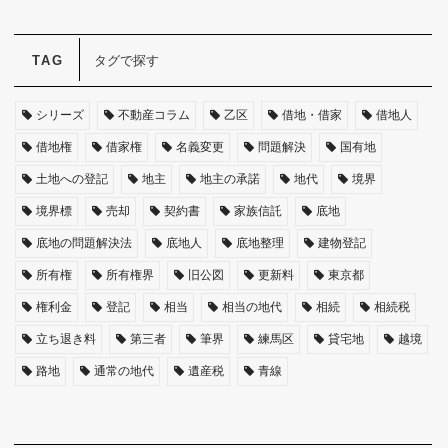
タグで探す
シリーズ
不動産コラム
乙区
借地・借家
借地人
借地権
借家権
名義変更
問題解決
国有地
土地への登記
地主
地主の承諾
地代
境界
境界標
売却
契約書
家族信託
底地
底地の問題解決法
底地人
底地整理
建物登記
所有権
所有権界
旧公図
更新料
東京都
権利金
登記
相当
相当の地代
相続
相続税
立ち退き料
第三者
筆界
練馬区
貸宅地
越境
路地
通常の地代
遺産税
青線