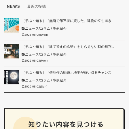
最近の投稿
［学ぶ・知る］『無断で第三者に貸した』建物の立ち退き
ニュース/コラム
/
事例紹介
2026-08-05(Wed)
［学ぶ・知る］『建て替えの承諾』をもらえない時の裁判...
ニュース/コラム
/
事例紹介
2026-08-03(Mon)
［学ぶ・知る］『借地権の競売』地主が買い取るチャンス
ニュース/コラム
/
事例紹介
2026-08-02(Sun)