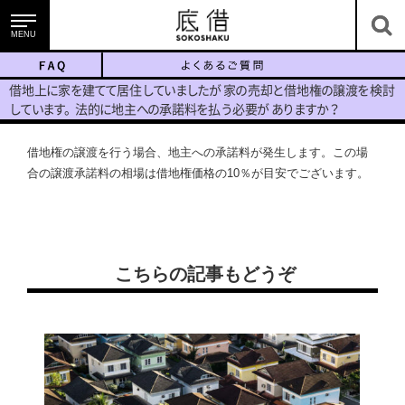
MENU
底借のサービス
借地
上
に
家
を
建
て
て
居
住
し
て
い
ま
し
た
が
家
の
売
却
と
借地
権
の
譲
渡
を
検
討
し
て
い
ま
す
。
法
的
に
地
主
へ
の
承諾
料
を
払
う
必
要
が
あ
り
ま
す
か
？
借地権の譲渡を行う場合、地主への承諾料が発生します。この場
合の譲渡承諾料の相場は借地権価格の10％が目安でございます。
底地・借地を知る
こちらの記事もどうぞ
ニュース＆コラム