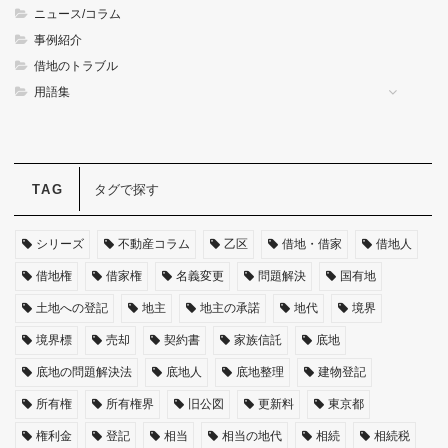
ニュース/コラム
底地・借地問題 FAQ
事例紹介
借地のトラブル
用語集
用語集
タグで探す
私たちについて
シリーズ
不動産コラム
乙区
借地・借家
借地人
借地権
借家権
名義変更
問題解決
国有地
土地への登記
地主
地主の承諾
地代
境界
境界標
売却
契約書
家族信託
底地
底地の問題解決法
底地人
底地整理
建物登記
所有権
所有権界
旧公図
更新料
東京都
権利金
登記
相当
相当の地代
相続
相続税