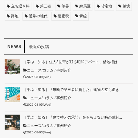
立ち退き料
第三者
筆界
練馬区
貸宅地
越境
路地
通常の地代
遺産税
青線
最近の投稿
［学ぶ・知る］住人3世帯が残る昭和アパート、借地権は...
ニュース/コラム
/
事例紹介
2026-08-09(Sun)
［学ぶ・知る］『無断で第三者に貸した』建物の立ち退き
ニュース/コラム
/
事例紹介
2026-08-05(Wed)
［学ぶ・知る］『建て替えの承諾』をもらえない時の裁判...
ニュース/コラム
/
事例紹介
2026-08-03(Mon)