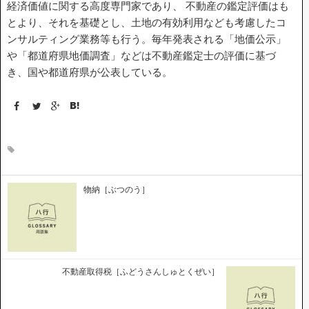
経済価値に関する高度専門家であり、 不動産の鑑定評価はも
とより、それを基礎とし、土地の有効利用なども考慮したコ
底地・借地問題 FAQ
ンサルティング業務等も行う。毎年発表される「地価公示」
や「都道府県地価調査」などは不動産鑑定士の評価に基づ
き、国や都道府県が公表している。
用語集
私たちについて
物納［ぶつのう］
不動産取得税［ふどうさんしゅとくぜい］