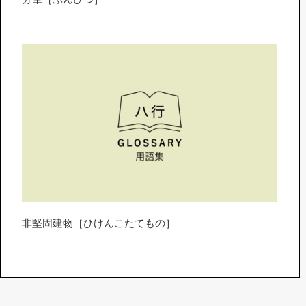
非堅固建物［ひけんこたてもの］