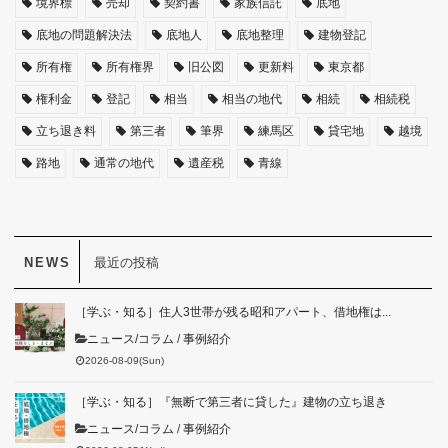
境界標
売却
契約書
家族信託
底地
底地の問題解決法
底地人
底地整理
建物登記
所有権
所有権界
旧公図
更新料
東京都
権利金
登記
相当
相当の地代
相続
相続税
立ち退き料
第三者
筆界
練馬区
貸宅地
越境
路地
通常の地代
遺産税
青線
最近の投稿
［学ぶ・知る］住人3世帯が残る昭和アパート、借地権は...
ニュース/コラム
/
事例紹介
2026-08-09(Sun)
［学ぶ・知る］『無断で第三者に貸した』建物の立ち退き
ニュース/コラム
/
事例紹介