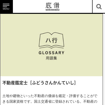
MENU
底借のサービス
底地・借地を知る
不動産鑑定
士
［
ふ
ど
う
さ
ん
か
ん
て
い
し
］
土地や建物といった不動産の価値を鑑定・評価することがで
ニュース＆コラム
きる国家資格です。国土交通省に登録されている。不動産の