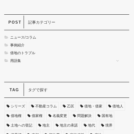
記事カテゴリー
ニュース/コラム
事例紹介
借地のトラブル
用語集
タグで探す
シリーズ
不動産コラム
乙区
借地・借家
借地人
借地権
借家権
名義変更
問題解決
国有地
土地への登記
地主
地主の承諾
地代
境界