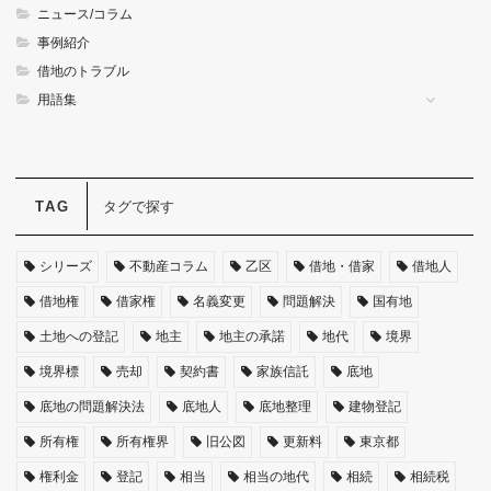
ニュース/コラム
事例紹介
借地のトラブル
用語集
タグで探す
シリーズ
不動産コラム
乙区
借地・借家
借地人
借地権
借家権
名義変更
問題解決
国有地
土地への登記
地主
地主の承諾
地代
境界
境界標
売却
契約書
家族信託
底地
底地の問題解決法
底地人
底地整理
建物登記
所有権
所有権界
旧公図
更新料
東京都
権利金
登記
相当
相当の地代
相続
相続税