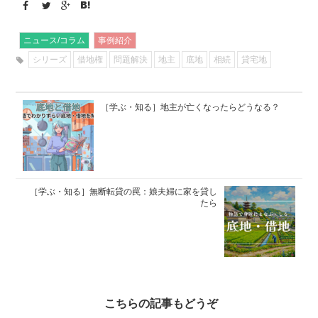
ニュース/コラム
事例紹介
シリーズ
借地権
問題解決
地主
底地
相続
貸宅地
［学ぶ・知る］地主が亡くなったらどうなる？
［学ぶ・知る］無断転貸の罠：娘夫婦に家を貸し
たら
こちらの記事もどうぞ