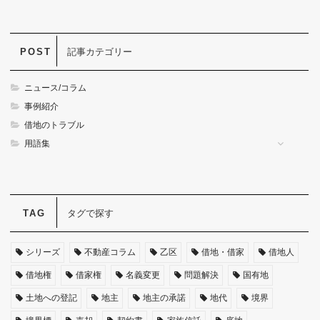
記事カテゴリー
ニュース/コラム
事例紹介
借地のトラブル
用語集
タグで探す
シリーズ
不動産コラム
乙区
借地・借家
借地人
借地権
借家権
名義変更
問題解決
国有地
土地への登記
地主
地主の承諾
地代
境界