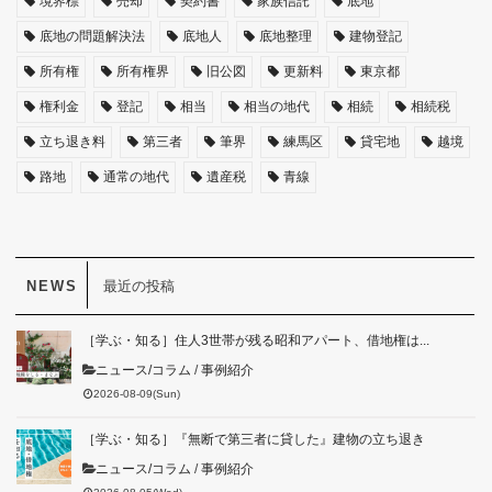
境界標
売却
契約書
家族信託
底地
底地の問題解決法
底地人
底地整理
建物登記
所有権
所有権界
旧公図
更新料
東京都
権利金
登記
相当
相当の地代
相続
相続税
立ち退き料
第三者
筆界
練馬区
貸宅地
越境
路地
通常の地代
遺産税
青線
最近の投稿
［学ぶ・知る］住人3世帯が残る昭和アパート、借地権は...
ニュース/コラム
/
事例紹介
2026-08-09(Sun)
［学ぶ・知る］『無断で第三者に貸した』建物の立ち退き
ニュース/コラム
/
事例紹介