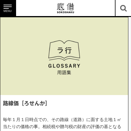
MENU
底借のサービス
底地・借地を知る
路線
価
［
ろ
せ
ん
か
］
毎年１月１日時点での、その路線（道路）に面する土地１㎡
ニュース＆コラム
当たりの価格の事。相続税や贈与税の財産の評価の基となる