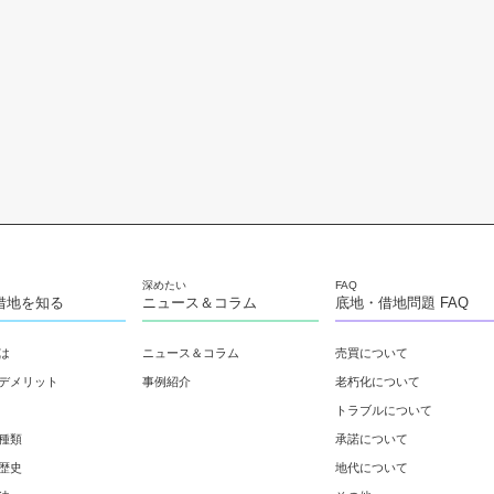
借地を知る
ニュース＆コラム
底地・借地問題 FAQ
は
ニュース＆コラム
売買について
デメリット
事例紹介
老朽化について
トラブルについて
種類
承諾について
歴史
地代について