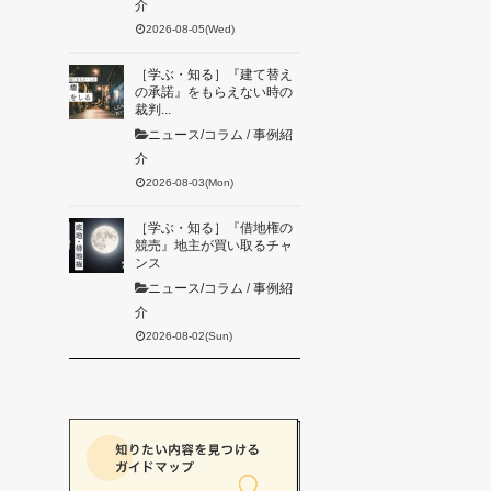
介
2026-08-05(Wed)
［学ぶ・知る］『建て替え
の承諾』をもらえない時の
裁判...
ニュース/コラム
/
事例紹
介
2026-08-03(Mon)
［学ぶ・知る］『借地権の
競売』地主が買い取るチャ
ンス
ニュース/コラム
/
事例紹
介
2026-08-02(Sun)