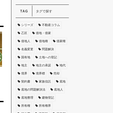
タグで探す
シリーズ
不動産コラム
乙区
借地・借家
借地人
借地権
借家権
名義変更
問題解決
国有地
土地への登記
地主
地主の承諾
地代
境界
境界標
売却
契約書
家族信託
底地
底地の問題解決法
底地人
底地整理
建物登記
所有権
所有権界