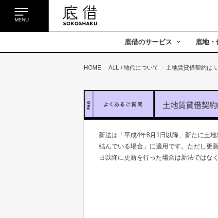
MENU
底借のサービス
底地・
HOME
ALL
/
地代について
土地賃貸借契約は 
土地賃貸借契
約
新法は「平成4年8月1日以降、新たに土
結んでいる場合」に適用です。ただし更新
日以降に更新を行った場合は新法ではな