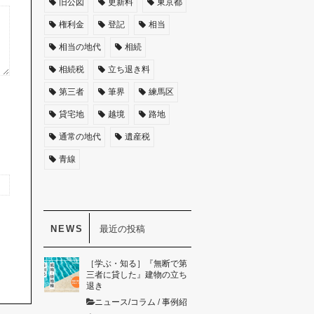
旧公図
更新料
東京都
権利金
登記
相当
相当の地代
相続
相続税
立ち退き料
第三者
筆界
練馬区
貸宅地
越境
路地
通常の地代
遺産税
青線
最近の投稿
［学ぶ・知る］『無断で第
三者に貸した』建物の立ち
退き
ニュース/コラム
/
事例紹