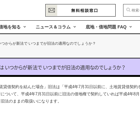
借地を知る
ニュース＆コラム
底地・借地問題 FAQ
いつからが新法で いつまでが旧法の適用なのでしょうか？
は
い
つ
か
ら
が
新
法
で
い
つ
ま
で
が
旧
法
の
適
用
な
の
で
し
ょ
う
か
？
地賃貸借契約を結んだ場合」旧法は「平成4年7月31日以前に、土地賃貸借契約
について、平成4年7月31日以前に旧法の借地権で契約していれば平成4年8月
く旧法のままの取扱いになります。