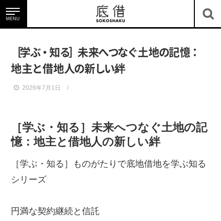
MENU
底借のサービス
［
学
ぶ
・
知
る
］
未
来
へ
つ
な
ぐ
土
地
の
記
憶
：
地
主
と
借地
人
の
新
し
い
絆
2026年7月1日
底地・借地を知る
［学ぶ・知る］未来へつなぐ土地の記
憶：地主と借地人の新しい絆
［学ぶ・知る］ものがたりで底地借地を学ぶ知る
シリーズ
ニュース＆コラム
円満な契約継続と信託