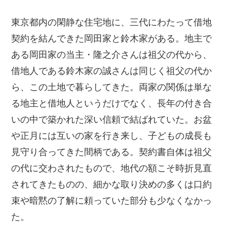
底地・借地問題 FAQ
東京都内の閑静な住宅地に、三代にわたって借地
契約を結んできた岡田家と鈴木家がある。地主で
ある岡田家の当主・隆之介さんは祖父の代から、
借地人である鈴木家の誠さんは同じく祖父の代か
ら、この土地で暮らしてきた。両家の関係は単な
用語集
る地主と借地人というだけでなく、長年の付き合
私たちについて
いの中で築かれた深い信頼で結ばれていた。お盆
や正月には互いの家を行き来し、子どもの成長も
見守り合ってきた間柄である。契約書自体は祖父
の代に交わされたもので、地代の額こそ時折見直
されてきたものの、細かな取り決めの多くは口約
束や暗黙の了解に頼っていた部分も少なくなかっ
た。