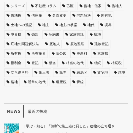
シリーズ
不動産コラム
乙区
借地・借家
借地人
借地権
借家権
名義変更
問題解決
国有地
土地への登記
地主
地主の承諾
地代
境界
境界標
売却
契約書
家族信託
底地
底地の問題解決法
底地人
底地整理
建物登記
所有権
所有権界
旧公図
更新料
東京都
権利金
登記
相当
相当の地代
相続
相続税
立ち退き料
第三者
筆界
練馬区
貸宅地
越境
路地
通常の地代
遺産税
青線
最近の投稿
［学ぶ・知る］『無断で第三者に貸した』建物の立ち退き