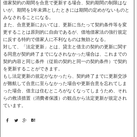
借家契約の期間を合意で更新する場合、契約期間の制限はな
いが、期間を1年未満としたときには期間の定めがないものと
底地・借地問題 FAQ
みなされることになる。
また、合意更新においては、更新に当たって契約条件等を変
更することは原則的に自由であるが、借地借家法の強行規定
に反する特約で借家人に不利なものは無効となる。
対して、「法定更新」とは、貸主と借主の契約の更新に関す
る同意が契約終了までになされなかった場合は、これまでの
用語集
契約内容と同じ条件（従前の契約と同一の契約条件）で契約
私たちについて
を更新することができます。
もし法定更新の規定がなかったら、契約終了までに更新交渉
が難航して合意に至らなかった場合や更新合意を忘れてしま
った場合、借主は住むところがなくなってしまうため、それ
らの救済措置（消費者保護）の観点から法定更新が規定され
ています。