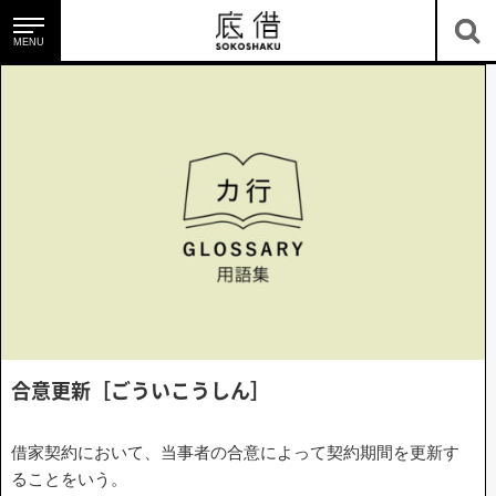
MENU
底借のサービス
底地・借地を知る
合意更
新
［
ご
う
い
こ
う
し
ん
］
借家契約において、当事者の合意によって契約期間を更新す
ニュース＆コラム
ることをいう。