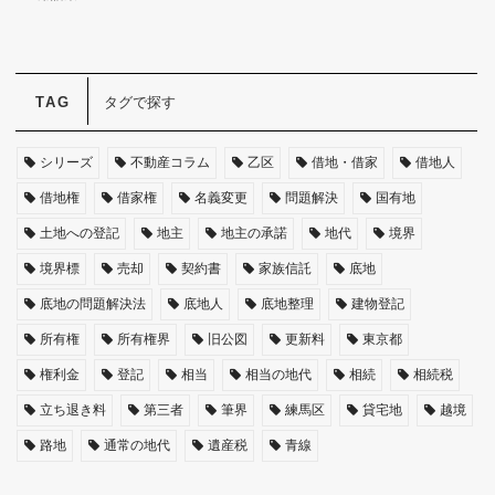
タグで探す
シリーズ
不動産コラム
乙区
借地・借家
借地人
借地権
借家権
名義変更
問題解決
国有地
土地への登記
地主
地主の承諾
地代
境界
境界標
売却
契約書
家族信託
底地
底地の問題解決法
底地人
底地整理
建物登記
所有権
所有権界
旧公図
更新料
東京都
権利金
登記
相当
相当の地代
相続
相続税
立ち退き料
第三者
筆界
練馬区
貸宅地
越境
路地
通常の地代
遺産税
青線