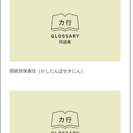
瑕疵担保責任［かしたんぽせきにん］